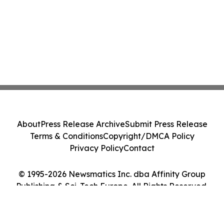
About
Press Release Archive
Submit Press Release
Terms & Conditions
Copyright/DMCA Policy
Privacy Policy
Contact
© 1995-2026 Newsmatics Inc. dba Affinity Group
Publishing & Sci-Tech Europe. All Rights Reserved.
Cookie Settings / Your Privacy Choices