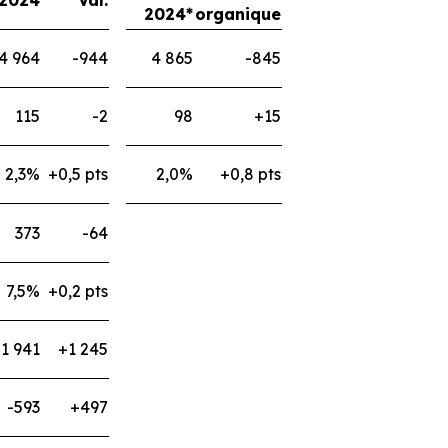
 2024
Var.
2024*
organique
4 964
-944
4 865
-845
115
-2
98
+15
2,3%
+0,5 pts
2,0%
+0,8 pts
373
-64
7,5%
+0,2 pts
-1 941
+1 245
-593
+497