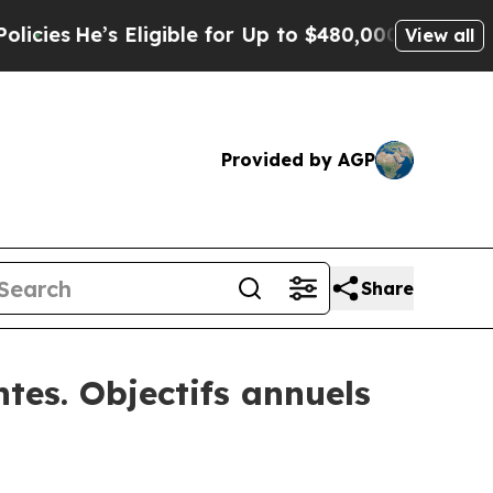
’s Eligible for Up to $480,000 After Being Wrong
View all
Provided by AGP
Share
tes. Objectifs annuels