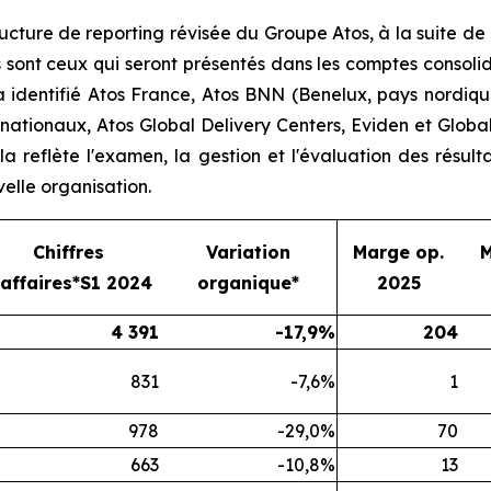
ructure de reporting révisée du Groupe Atos, à la suite d
sont ceux qui seront présentés dans les comptes consolid
 a identifié Atos France, Atos BNN (Benelux, pays nordiq
nationaux, Atos Global Delivery Centers, Eviden et Globa
la reflète l'examen, la gestion et l'évaluation des résul
elle organisation.
Chiffres
Variation
Marge op.
M
’affaires*S1 2024
organique*
2025
4 391
-17,9%
204
831
-7,6%
1
978
-29,0%
70
663
-10,8%
13