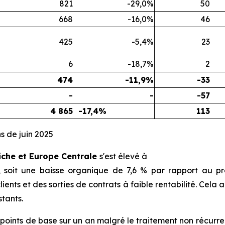
821
-29,0%
50
668
-16,0%
46
425
-5,4%
23
6
-18,7%
2
474
-11,9%
-33
-
-
-57
4 865
-17,4%
113
s de juin 2025
riche et Europe Centrale
s'est élevé à
, soit une baisse organique de 7,6 % par rapport au p
lients et des sorties de contrats à faible rentabilité. Cela
stants.
points de base sur un an malgré le traitement non récurren