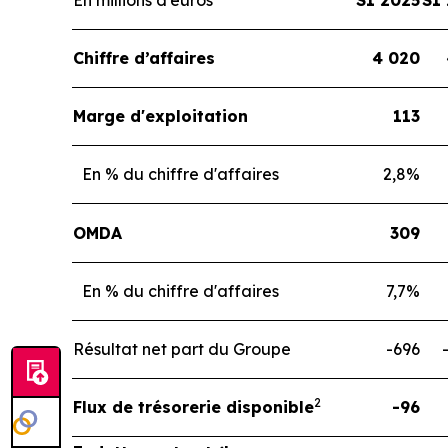
En millions d'euros
S1 2025
S1
Chiffre d’affaires
4 020
Marge d'exploitation
113
En % du chiffre d'affaires
2,8%
OMDA
309
En % du chiffre d'affaires
7,7%
Résultat net part du Groupe
-696
2
Flux de trésorerie disponible
-96