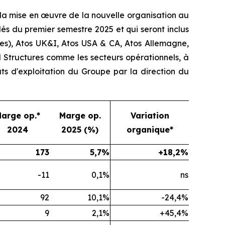
e la mise en œuvre de la nouvelle organisation au
és du premier semestre 2025 et qui seront inclus
ues), Atos UK&I, Atos USA & CA, Atos Allemagne,
l Structures comme les secteurs opérationnels, à
tats d'exploitation du Groupe par la direction du
arge op.*
Marge op.
Variation
2024
2025 (%)
organique*
173
5,7%
+18,2%
-11
0,1%
ns
92
10,1%
-24,4%
9
2,1%
+45,4%